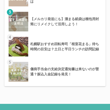
は
3
【メルカリ発送にも】溜まる紙袋は梱包用封
筒にリメイクして活用しよう！
4
札幌駅おすすめ回転寿司「根室花まる」待ち
時間の目安は？土日と平日ランチの訪問記録
5
傷病手当金の支給決定通知書は来ないのが普
通？振込入金記録を発見！