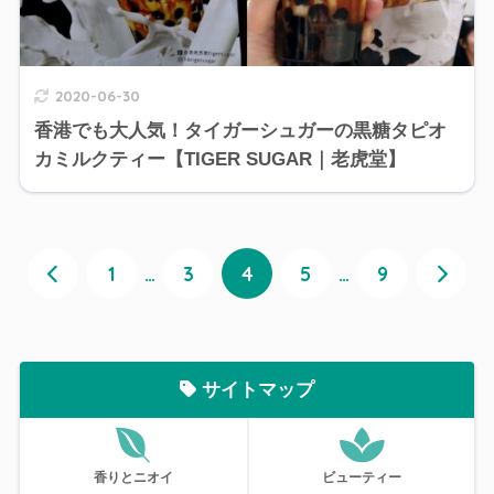
2020-06-30
香港でも大人気！タイガーシュガーの黒糖タピオ
カミルクティー【TIGER SUGAR｜老虎堂】
1
…
3
4
5
…
9
サイトマップ
香りとニオイ
ビューティー