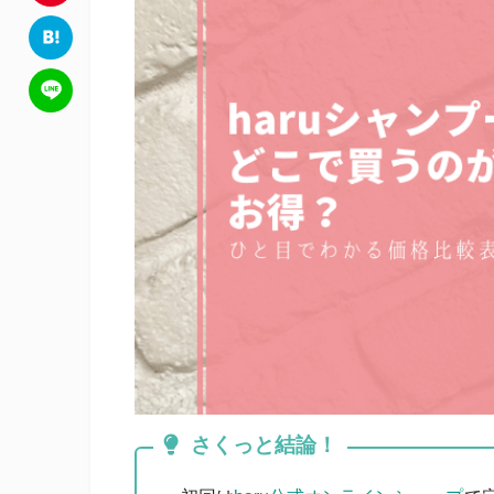
c
w
P
e
i
i
H
b
t
n
a
L
o
t
t
t
i
o
e
e
e
n
k
r
r
n
e
e
a
s
t
さくっと結論！