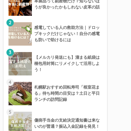
革製品って副産物だけ？知らないほ
うが良かったかもしれない皮革の話
2
感電している人の救助方法｜ドロッ
プキックだけじゃない！自分の感電
も防いで助けるには
3
【メルカリ発送にも】溜まる紙袋は
梱包用封筒にリメイクして活用しよ
う！
4
札幌駅おすすめ回転寿司「根室花ま
る」待ち時間の目安は？土日と平日
ランチの訪問記録
5
傷病手当金の支給決定通知書は来な
いのが普通？振込入金記録を発見！