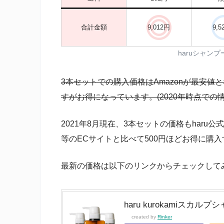
合計金額
9,012円
9,5
haruシャン
3本セットでの購入価格はAmazonが最安値
すがお得になっています。(2020年時点での
2021年8月現在、3本セットの価格もharu
等のECサイトと比べて500円ほどお得に購
最新の価格は以下のリンクからチェックして
haru kurokamiスカルプ
created by
Rinker