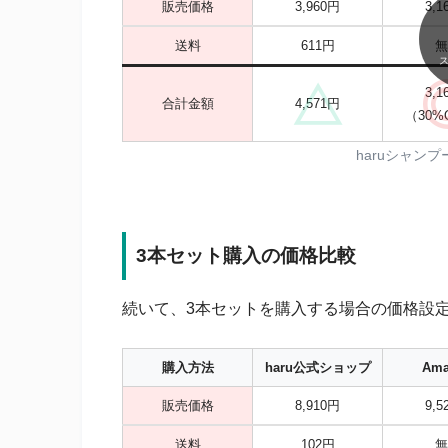
販売価格
3,960円
3,1
送料
611円
無
3,1
合計金額
4,571円
（30%O
haruシャン
3本セット購入の価格比較
続いて、3本セットを購入する場合の価格設
購入方法
haru公式ショップ
Ama
販売価格
8,910円
9,5
送料
102円
無