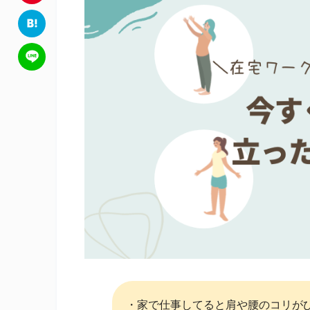
c
w
P
e
i
i
H
b
t
n
a
L
o
t
t
t
i
o
e
e
e
n
k
r
r
n
e
e
a
s
t
・家で仕事してると肩や腰のコリが