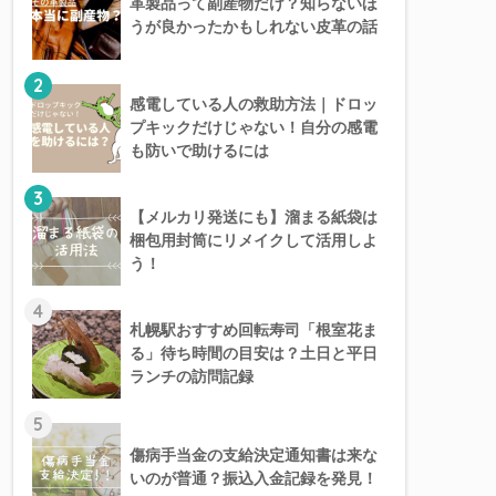
革製品って副産物だけ？知らないほ
うが良かったかもしれない皮革の話
2
感電している人の救助方法｜ドロッ
プキックだけじゃない！自分の感電
も防いで助けるには
3
【メルカリ発送にも】溜まる紙袋は
梱包用封筒にリメイクして活用しよ
う！
4
札幌駅おすすめ回転寿司「根室花ま
る」待ち時間の目安は？土日と平日
ランチの訪問記録
5
傷病手当金の支給決定通知書は来な
いのが普通？振込入金記録を発見！