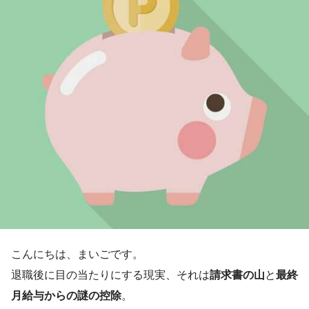
こんにちは、まいごです。
退職後に目の当たりにする現実、それは
請求書の山
と
最終
月給与からの謎の控除
。