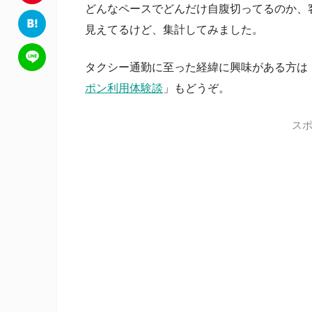
c
どんなペースでどんだけ自腹切ってるのか、
w
P
見えてるけど、集計してみました。
e
i
i
H
b
タクシー通勤に至った経緯に興味がある方は
t
n
a
L
ポン利用体験談
」もどうぞ。
o
t
t
t
i
o
e
ス
e
e
n
k
r
r
n
e
e
a
s
t