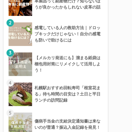
革製品って副産物だけ？知らないほ
うが良かったかもしれない皮革の話
2
感電している人の救助方法｜ドロッ
プキックだけじゃない！自分の感電
も防いで助けるには
3
【メルカリ発送にも】溜まる紙袋は
梱包用封筒にリメイクして活用しよ
う！
4
札幌駅おすすめ回転寿司「根室花ま
る」待ち時間の目安は？土日と平日
ランチの訪問記録
5
傷病手当金の支給決定通知書は来な
いのが普通？振込入金記録を発見！