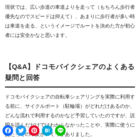
現状では、広い歩道の車道よりを走って（もちろん歩行者
優先なのでスピードは抑えて）、あまりに歩行者が多い時
は車道を走る、というイメージでルートを決めた方が初心
者には安全かなと思います。
【Q&A】ドコモバイクシェアのよくある
疑問と回答
ドコモバイクシェアの自転車シェアリングを実際に利用す
る前に、サイクルポート（駐輪場）がどれだけあるのか、
どんな流れで利用するのかなど予習していたのですが、説
明を読んだだけではわからなかったことや、実際に使うに
F
T
P
H
L
a
w
i
a
i
あたっての不安がいくつかありました。
c
i
n
t
n